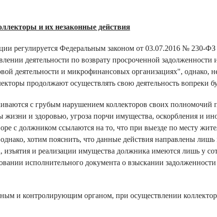
оллекторы и их незаконные действия
ции регулируется Федеральным законом от 03.07.2016 № 230-ФЗ 
влении деятельности по возврату просроченной задолженности 
вой деятельности и микрофинансовых организациях", однако, н
лекторы продолжают осуществлять свою деятельность вопреки бу
киваются с грубым нарушением коллекторов своих полномочий 
ы жизни и здоровью, угроза порчи имущества, оскорбления и ин
воре с должником ссылаются на то, что при выезде по месту жит
 однако, хотим пояснить, что данные действия направлены лишь
а, изъятия и реализации имущества должника имеются лишь у со
овании исполнительного документа о взыскании задолженности 
рным и контролирующим органом, при осуществлении коллектор