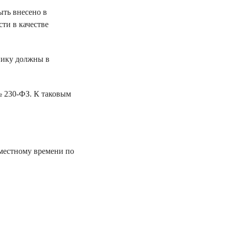
ыть внесено в
ти в качестве
нику должны в
№ 230-ФЗ. К таковым
о местному времени по