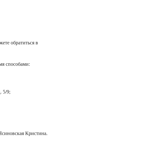
жете обратиться в
мя способами:
 5/9;
Ясиновская Кристина.